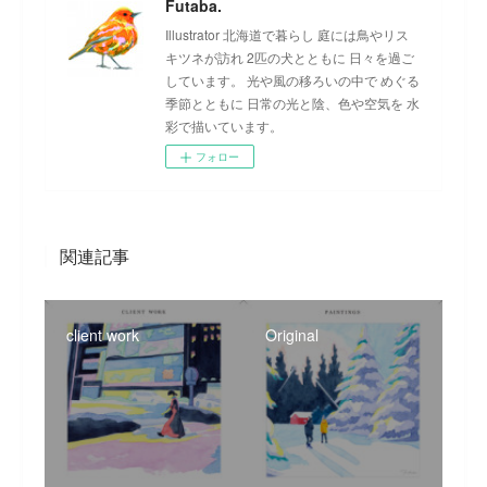
Futaba.
Illustrator 北海道で暮らし 庭には鳥やリス
キツネが訪れ 2匹の犬とともに 日々を過ご
しています。 光や風の移ろいの中で めぐる
季節とともに 日常の光と陰、色や空気を 水
彩で描いています。
フォロー
関連記事
client work
Original