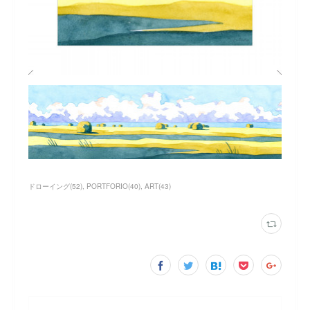
ドローイング
(
52
)
PORTFORIO
(
40
)
ART
(
43
)