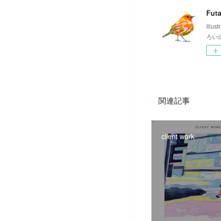
Futa
Ill
ろい
関連記事
client work