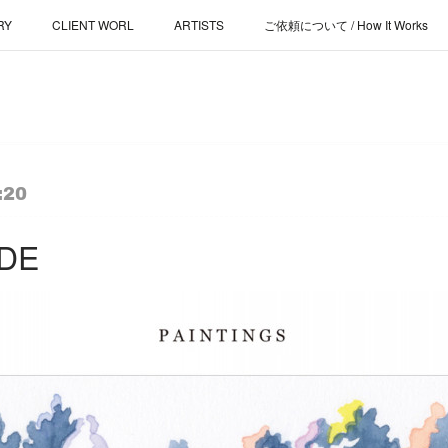
RY
CLIENT WORL
ARTISTS
ご依頼について / How It Works
:20
DE