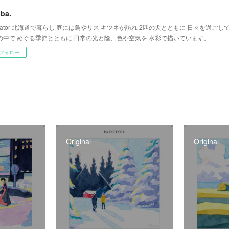
ba.
ustrator 北海道で暮らし 庭には鳥やリス キツネが訪れ 2匹の犬とともに 日々を過ご
の中で めぐる季節とともに 日常の光と陰、色や空気を 水彩で描いています。
フォロー
Original
Original