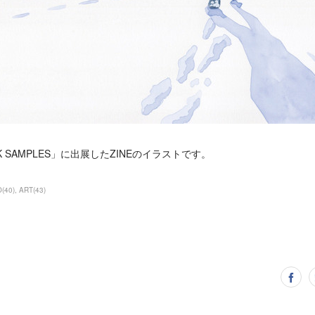
ORK SAMPLES」に出展したZINEのイラストです。
O
(
40
)
ART
(
43
)