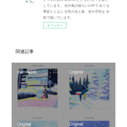
しています。 光や風の移ろいの中で めぐる
季節とともに 日常の光と陰、色や空気を 水
彩で描いています。
フォロー
関連記事
client work
Original
Original
Original