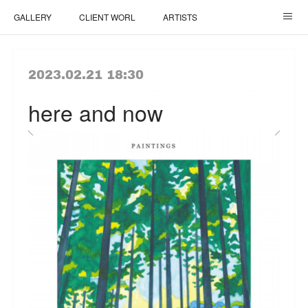
GALLERY
CLIENT WORL
ARTISTS
ご依頼について / How It Works
TOP
2023.02.21 18:30
here and now