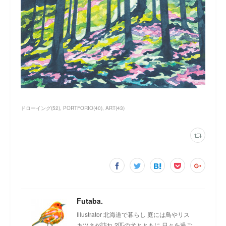
ドローイング
(
52
)
PORTFORIO
(
40
)
ART
(
43
)
Futaba.
Illustrator 北海道で暮らし 庭には鳥やリス
キツネが訪れ 2匹の犬とともに 日々を過ご