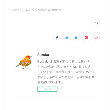
ドローイング
(
52
)
PORTFORIO
(
40
)
ART
(
43
)
Futaba.
Illustrator 北海道で暮らし 庭には鳥やリス
キツネが訪れ 2匹の犬とともに 日々を過ご
しています。 光や風の移ろいの中で めぐる
季節とともに 日常の光と陰、色や空気を 水
彩で描いています。
フォロー